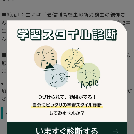
■補足1：主には「通信制高校生の新受験生の親御さ
ん」を想定した内容ですが、そのご本人さまや、新2年
生、不登校の方、定時制高校生、高校中退の親御さ
ん・ご本人さまにも参考になる内容です。
■補足2：イベント参加者さまは、今回登壇する原との
無料のオンライン個別相談もセットでご利用いただけ
ます。
補足3：すでにキズキにご入会されている方もご参
加可能です。ただし、オンライン個別相談はご遠慮くだ
さい。ご相談はご所属の校舎で承ります。
登壇者・原万蔵紹介