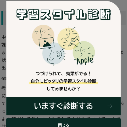
高校休学19歳でご相談
中学時代に不登校となるが通信制高校へ入学。しかし
課題レポートの提出ができず休学。ネットゲームには
まってほとんど外出をしない生活が2 年以上続いていた
状態から、高卒認定に合格し、次の進路に向って動き
出しています。
保護者の方からのコメント
考えられるだけの手を打ち、それでも改善しない状況
に、長いひきこもりから抜け出すことは難しいと考え
ていました。訪問が始まっても、息子の気持ちに波があ
って会えないこともありましたが、そんな時にも根気
よく訪問して話しかけたりしてくれたおかげで、くじ
閉じる
けそうになっていた家族も勇気づけられました。まだ