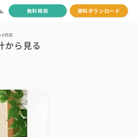
無料相談
資料ダウンロード
ム
る6対応
計から見る