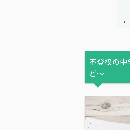
不登校の中
ど〜