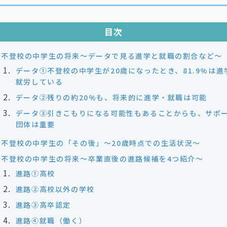
目次
不登校の中学生の将来〜データで見る進学と就職の割合など〜
データ①不登校の中学生が20歳になったとき、81.9%は進
就労している
データ②残りの約20%も、将来的に進学・就職は可能
データ③引きこもりになる可能性もあることからも、サポ
団体は重要
不登校の中学生の「その後」～20歳時点での生活状況～
不登校の中学生の将来〜卒業直後の進路候補を4つ紹介〜
進路①高校
進路②高校以外の学校
進路③高卒認定
進路④就職（働く）