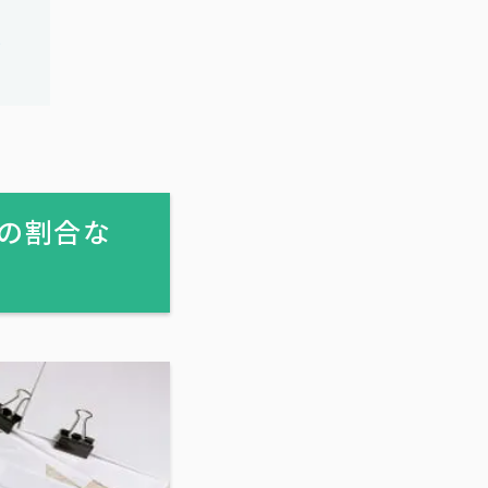
る
の割合な